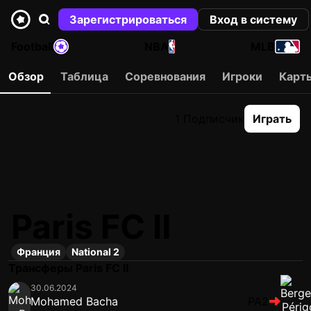
Зарегистрироваться
Вход в систему
Football
NBA
MLB
Обзор
Таблица
Соревнования
Игроки
Карт
1 Подписчик
Играть
Paris FC II
Франция
National 2
Трансферы Paris FC II
30.06.2024
Mohamed Bacha
PA2