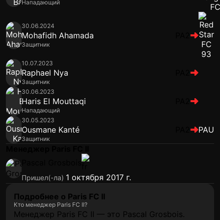
Нападающий
30.06.2024
Mohafidh Ahamada
PA2
Защитник
10.07.2023
Raphael Nya
PA2
Защитник
30.06.2023
Haris El Mouttaqi
PA2
Нападающий
30.05.2023
Ousmane Kanté
PA2
PAU
Защитник
Менеджер Paris FC II
Pascal Grosbois
1 октября 2017 г.
Пришел(-ла)
Подробнее о Paris FC II
Кто менеджер Paris FC II?
Менеджер Paris FC II — это Pascal Grosbois.