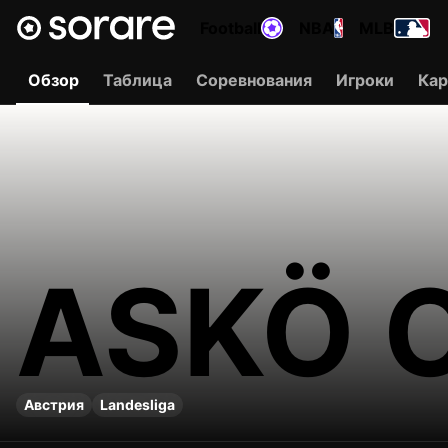
Football
NBA
MLB
Обзор
Таблица
Соревнования
Игроки
Ка
ASKÖ 
Австрия
Landesliga