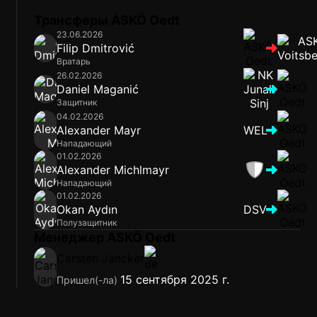
Трансферы ASKÖ Oedt
23.06.2026
Filip Dmitrović
Вратарь
26.02.2026
Daniel Maganić
Защитник
04.02.2026
Alexander Mayr
WEL
Нападающий
01.02.2026
Alexander Michlmayr
Нападающий
01.02.2026
Okan Aydın
DSV
Полузащитник
Менеджер ASKÖ Oedt
Carsten Jancker
15 сентября 2025 г.
Пришел(-ла)