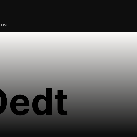
рты
Oedt