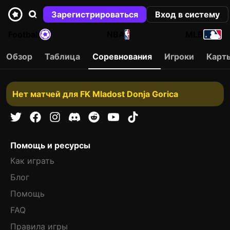
Зарегистрироваться
Вход в систему
Football
NBA
MLB
Обзор
Таблица
Соревнования
Игроки
Карт
Нет матчей для FK Mladost Donja Gorica
Помощь и ресурсы
Как играть
Блог
Помощь
FAQ
Правила игры