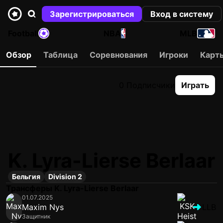
Зарегистрироваться
Вход в систему
Football
NBA
MLB
Обзор
Таблица
Соревнования
Игроки
Карт
0 Подписчики
Играть
K. Lyra-Lierse Berlaar
Бельгия
Division 2
Трансферы K. Lyra-Lierse Berlaar
01.07.2025
Maxim Nys
LLB
Защитник