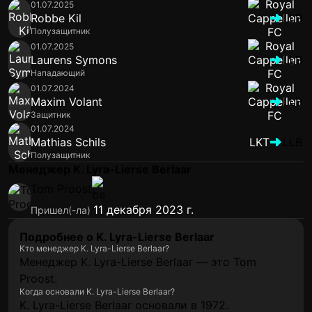
01.07.2025
Robbe Kil
LLB
Полузащитник
01.07.2025
Laurens Symons
LLB
Нападающий
01.07.2024
Maxim Volant
LLB
Защитник
01.07.2024
Mathias Schils
LKT
LLB
Полузащитник
Менеджер K. Lyra-Lierse Berlaar
Tom Proost
11 декабря 2023 г.
Пришел(-ла)
Подробнее о K. Lyra-Lierse Berlaar
Кто менеджер K. Lyra-Lierse Berlaar?
Менеджер K. Lyra-Lierse Berlaar — это Tom
Proost.
Когда основали K. Lyra-Lierse Berlaar?
K. Lyra-Lierse Berlaar основали в 1972.