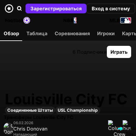
Зарегистрироваться
Вход в систему
Football
NBA
MLB
Обзор
Таблица
Соревнования
Игроки
Карт
6 Подписчики
Играть
Louisville City FC
Соединенные Штаты
USL Championship
Трансферы Louisville City FC
06.02.2026
Chris Donovan
Нападающий