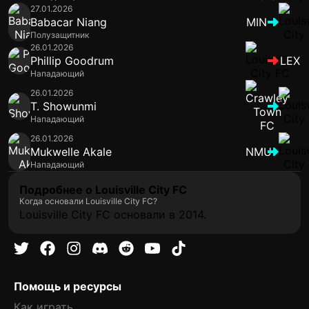
27.01.2026
Babacar Niang
MIN
Полузащитник
26.01.2026
Phillip Goodrum
LEX
Нападающий
26.01.2026
T. Showunmi
Нападающий
26.01.2026
Mukwelle Akale
NMU
Нападающий
Подробнее о Louisville City FC
Когда основали Louisville City FC?
Louisville City FC основали в 2014.
Помощь и ресурсы
Как играть