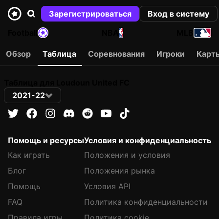
Зарегистрироваться
Вход в систему
Football
NBA
MLB
Обзор
Таблица
Соревнования
Игроки
Карт
Таблица для Loudoun United FC
2021-22
Помощь и ресурсы
Условия и конфиденциальность
Как играть
Положения и условия
Блог
Положения рынка
Помощь
Условия API
FAQ
Политика конфиденциальности
Правила игры
Политика cookie