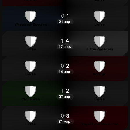
0
-
1
21 апр.
Waasland-Beveren
Lierse
1
-
4
17 апр.
Lierse
Zulte-Waregem
0
-
2
14 апр.
Lierse
Kortrijk
1
-
2
07 апр.
OH Leuven
Lierse
0
-
3
31 мар.
Lierse
Royal Excel Mouscron