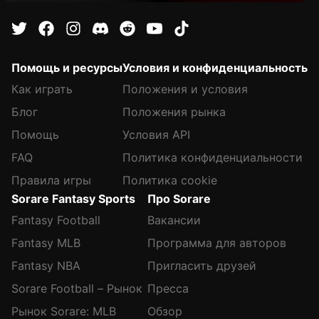
Помощь и ресурсы
Условия и конфиденциальность
Как играть
Положения и условия
Блог
Положения рынка
Помощь
Условия API
FAQ
Политика конфиденциальности
Правила игры
Политика cookie
Sorare Fantasy Sports
Про Sorare
Fantasy Football
Вакансии
Fantasy MLB
Программа для авторов
Fantasy NBA
Пригласить друзей
Sorare Football – Рынок
Пресса
Рынок Sorare: MLB
Обзор