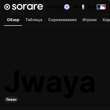
Football
NBA
MLB
Обзор
Таблица
Соревнования
Игроки
Ка
Jwaya
Ливан