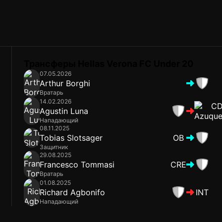
Трансферы Hellas Verona FC Under 20
07.05.2026
Arthur Borghi
Вратарь
14.02.2026
Agustin Luna
Нападающий
08.11.2025
Tobias Slotsager
OB
Защитник
29.08.2025
Francesco Tommasi
CRE
Вратарь
01.08.2025
Richard Agbonifo
INT
Нападающий