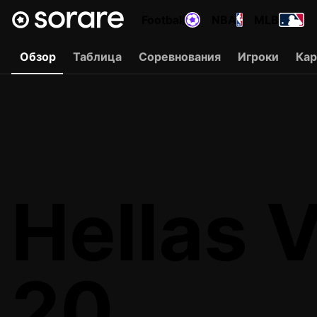
Football
NBA
MLB
Обзор
Таблица
Соревнования
Игроки
Ка
Hellas 
20