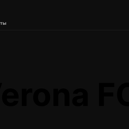
рты
Verona F