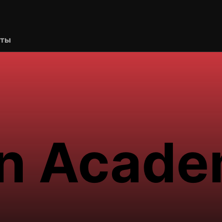
рты
n Acade