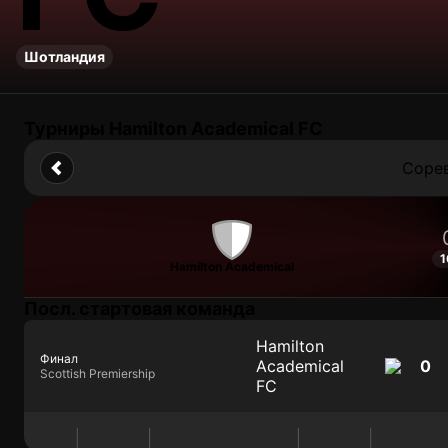
Шотландия
Турниры Hamilton Academical FC
Соре
1
Hamilton Academical
Посл. стартовая команда
Hamilton
Финал
Academical
0
Scottish Premiership
FC