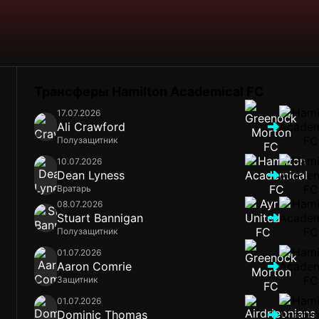
Трансферы Hamilton Academical FC
17.07.2026
Ali Crawford
Полузащитник
10.07.2026
Dean Lyness
Вратарь
08.07.2026
Stuart Bannigan
Полузащитник
01.07.2026
Aaron Comrie
Защитник
01.07.2026
Dominic Thomas