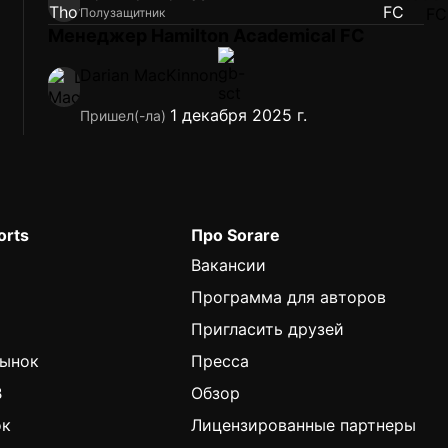
Полузащитник
Менеджер Hamilton Academical FC
Darian MacKinnon
1 декабря 2025 г.
Пришел(-ла)
orts
Про Sorare
Вакансии
Программа для авторов
Пригласить друзей
Рынок
Пресса
B
Обзор
ок
Лицензированные партнеры