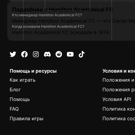
Подробнее о Hamilton Academical FC
Кто менеджер Hamilton Academical FC?
Менеджер Hamilton Academical FC — это Darian Ma
Когда основали Hamilton Academical FC?
Hamilton Academical FC основали в 1874.
Помощь и ресурсы
Условия и к
Как играть
Положения и
Блог
Положения р
Помощь
Условия API
FAQ
Политика ко
Правила игры
Политика coo