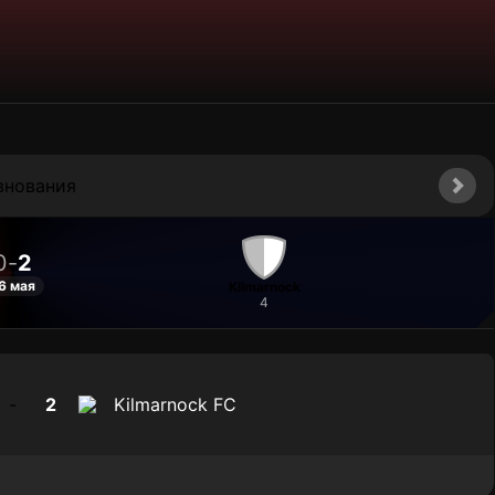
внования
0
-
2
6 мая
Kilmarnock
4
-
2
Kilmarnock FC