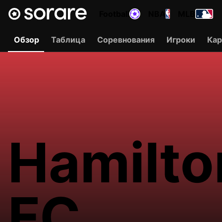
Football
NBA
MLB
Обзор
Таблица
Соревнования
Игроки
Ка
Hamilto
FC