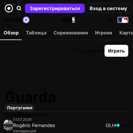
Зарегистрироваться
Вход в систему
Football
NBA
MLB
Обзор
Таблица
Соревнования
Игроки
Карт
0 Подписчики
Играть
Guarda
Португалия
Трансферы Guarda
01.07.2026
Rogério Fernandes
OLH
GUA
Нападающий