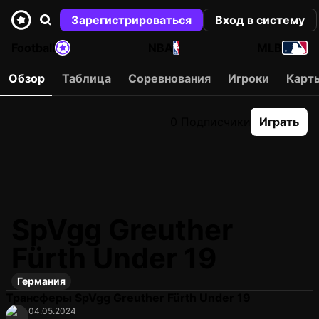
Зарегистрироваться
Вход в систему
Football
NBA
MLB
Обзор
Таблица
Соревнования
Игроки
Карт
0 Подписчики
Играть
SpVgg Greuther
Fürth Under 19
Германия
Трансферы SpVgg Greuther Fürth Under 19
04.05.2024