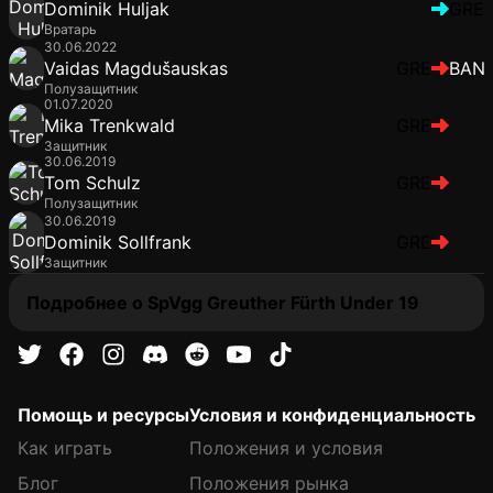
Dominik Huljak
GRE
Вратарь
30.06.2022
Vaidas Magdušauskas
GRE
BAN
Полузащитник
01.07.2020
Mika Trenkwald
GRE
Защитник
30.06.2019
Tom Schulz
GRE
Полузащитник
30.06.2019
Dominik Sollfrank
GRE
Защитник
Подробнее о SpVgg Greuther Fürth Under 19
Помощь и ресурсы
Условия и конфиденциальность
Как играть
Положения и условия
Блог
Положения рынка