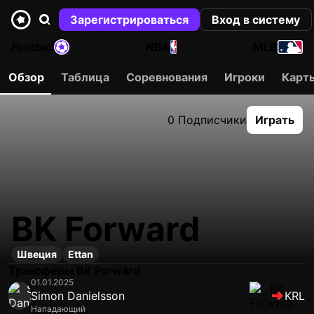
Зарегистрироваться
Вход в систему
Football
NBA
MLB
Обзор
Таблица
Соревнования
Игроки
Карт
0 Подписчики
Играть
BK Forward
Швеция
Ettan
Трансферы BK Forward
01.01.2025
Simon Danielsson
KRL
Нападающий