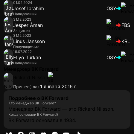
01.02.2024
Josef Ibrahim
OSY
Нападающий
31.12.2023
Jesper Åman
FBS
Защитник
31.12.2023
Linus Jansson
KRL
Полузащитник
19.07.2022
Eliyo Türkan
OSY
Нападающий
Менеджер BK Forward
Rickard Nilsson
1 января 2016 г.
Пришел(-ла)
Подробнее о BK Forward
Кто менеджер BK Forward?
Менеджер BK Forward — это Rickard Nilsson.
Когда основали BK Forward?
BK Forward основали в 1934.