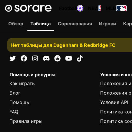
Football
NBA
MLB
Обзор
Таблица
Соревнования
Игроки
Ка
Нет таблицы для Dagenham & Redbridge FC
Помощь и ресурсы
Условия и к
Как играть
Положения и
Блог
Положения р
Помощь
Условия API
FAQ
Политика ко
Правила игры
Политика coo