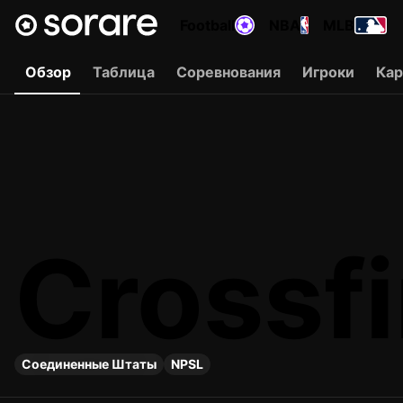
Football
NBA
MLB
Обзор
Таблица
Соревнования
Игроки
Ка
Crossf
Соединенные Штаты
NPSL