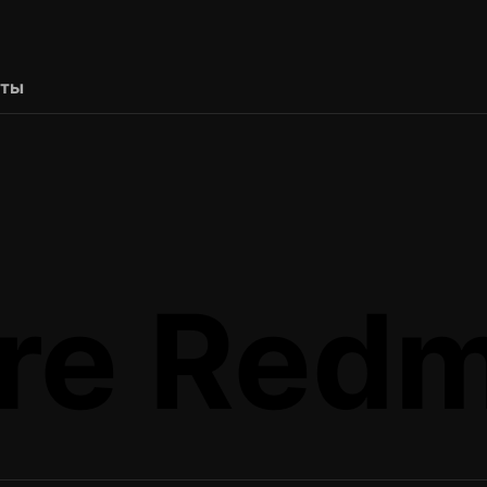
рты
ire Red