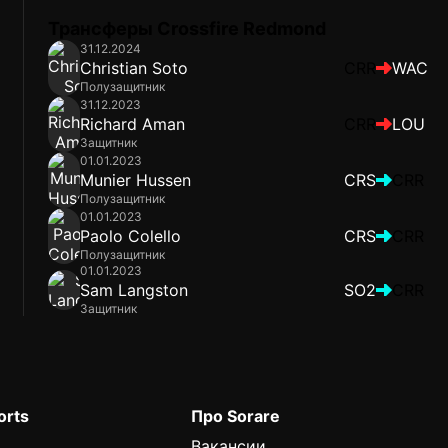
Трансферы Crossfire Redmond
31.12.2024
Christian Soto
CRR
WAC
Полузащитник
31.12.2023
Richard Aman
CRR
LOU
Защитник
01.01.2023
Munier Hussen
CRS
CRR
Полузащитник
01.01.2023
Paolo Colello
CRS
CRR
Полузащитник
01.01.2023
Sam Langston
SO2
CRR
Защитник
orts
Про Sorare
Вакансии