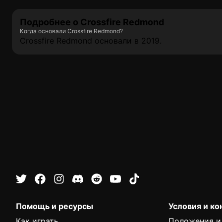
Подробнее о Crossfire Redmond
Когда основали Crossfire Redmond?
Crossfire Redmond основали в 2019.
Помощь и ресурсы
Условия и к
Как играть
Положения и