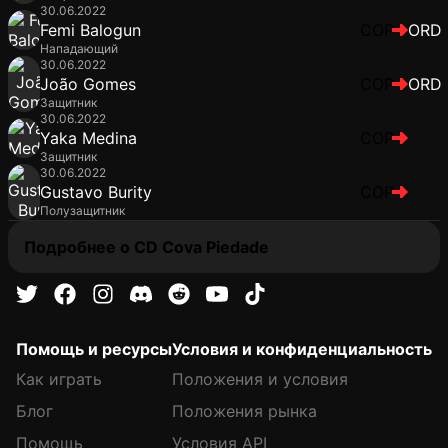
30.06.2022
Femi Balogun
COP
ORD
Нападающий
30.06.2022
João Gomes
COP
ORD
Защитник
30.06.2022
Yaka Medina
COP
Защитник
30.06.2022
Gustavo Burity
COP
Полузащитник
Подробнее о CD Cova Piedade
Помощь и ресурсы
Условия и конфиденциальность
Как играть
Положения и условия
Блог
Положения рынка
Помощь
Условия API