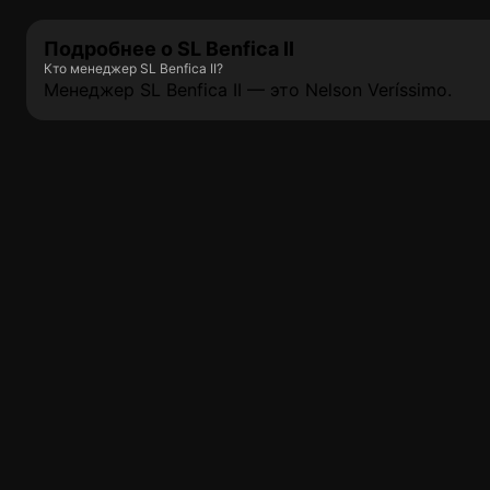
Подробнее о SL Benfica II
Кто менеджер SL Benfica II?
Менеджер SL Benfica II — это Nelson Veríssimo.