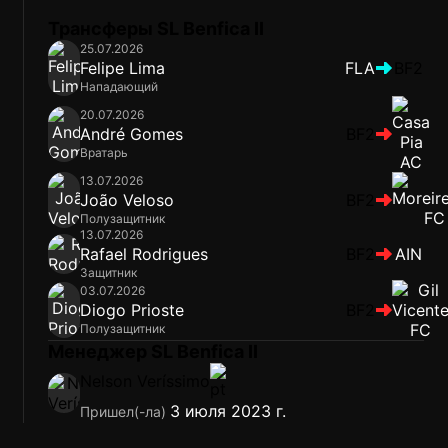
Трансферы SL Benfica II
25.07.2026
Felipe Lima
FLA
BF2
Нападающий
20.07.2026
André Gomes
BF2
Вратарь
13.07.2026
João Veloso
BF2
Полузащитник
13.07.2026
Rafael Rodrigues
BF2
AIN
Защитник
03.07.2026
Diogo Prioste
BF2
Полузащитник
Менеджер SL Benfica II
Nelson Veríssimo
3 июля 2023 г.
Пришел(-ла)