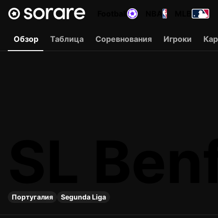
Football
NBA
MLB
Обзор
Таблица
Соревнования
Игроки
Ка
SL Benf
Португалия
Segunda Liga