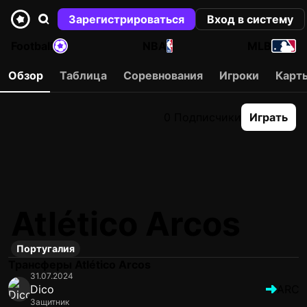
Зарегистрироваться
Вход в систему
Football
NBA
MLB
Обзор
Таблица
Соревнования
Игроки
Карт
0 Подписчики
Играть
Atlético Arcos
Португалия
Трансферы Atlético Arcos
31.07.2024
Dico
ARC
Защитник