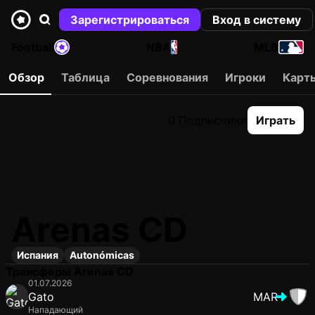
Зарегистрироваться
Вход в систему
Football
NBA
MLB
Обзор
Таблица
Соревнования
Игроки
Карт
0 Подписчики
Играть
Arenas CD
Испания
Autonómicas
Трансферы Arenas CD
01.07.2026
Gato
MAR
Нападающий