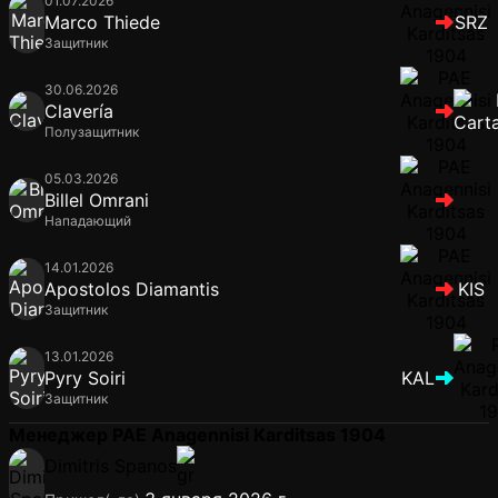
01.07.2026
Marco Thiede
SRZ
Защитник
30.06.2026
Clavería
Полузащитник
05.03.2026
Billel Omrani
Нападающий
14.01.2026
Apostolos Diamantis
KIS
Защитник
13.01.2026
Pyry Soiri
KAL
Защитник
Менеджер PAE Anagennisi Karditsas 1904
Dimitris Spanos