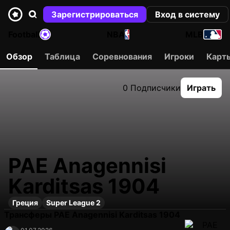
Зарегистрироваться
Вход в систему
Football
NBA
MLB
Обзор
Таблица
Соревнования
Игроки
Карт
0 Подписчики
Играть
PAE Anagennisi
Karditsas 1904
Греция
Super League 2
Трансферы PAE Anagennisi Karditsas 1904