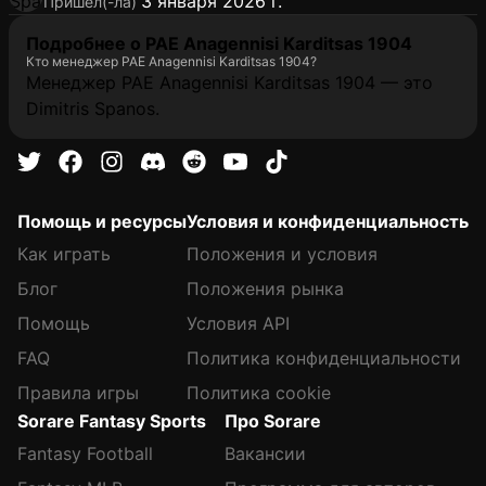
3 января 2026 г.
Пришел(-ла)
Подробнее о PAE Anagennisi Karditsas 1904
Кто менеджер PAE Anagennisi Karditsas 1904?
Менеджер PAE Anagennisi Karditsas 1904 — это
Dimitris Spanos.
Помощь и ресурсы
Условия и конфиденциальность
Как играть
Положения и условия
Блог
Положения рынка
Помощь
Условия API
FAQ
Политика конфиденциальности
Правила игры
Политика cookie
Sorare Fantasy Sports
Про Sorare
Fantasy Football
Вакансии