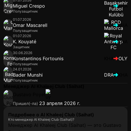
07.07.2026
Miguel Crespo
KHA
Полузащитник
01.07.2026
Omar Mascarell
KHA
Полузащитник
01.07.2026
K. Kouyaté
KHA
Защитник
30.06.2026
Konstantinos Fortounis
KHA
OLY
Полузащитник
24.01.2026
Bader Munshi
DRA
KHA
Полузащитник
Менеджер Al Khaleej Club (Saihat)
Gustavo Poyet
23 апреля 2026 г.
Пришел(-ла)
Подробнее о Al Khaleej Club (Saihat)
Кто менеджер Al Khaleej Club (Saihat)?
Менеджер Al Khaleej Club (Saihat) — это Gustavo