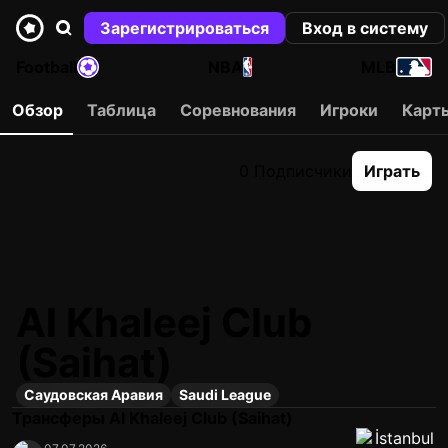
Зарегистрироваться
Вход в систему
Football
NBA
MLB
Обзор
Таблица
Соревнования
Игроки
Карт
0 Подписчики
Играть
Al Khaleej Club
(Saihat)
Саудовская Аравия
Saudi League
Трансферы Al Khaleej Club (Saihat)