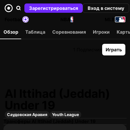
Зарегистрироваться
Вход в систему
Football
NBA
MLB
Обзор
Таблица
Соревнования
Игроки
Карт
1 Подписчик
Играть
Al Ittihad (Jeddah)
Under 19
Саудовская Аравия
Youth League
Трансферы Al Ittihad (Jeddah) Under 19