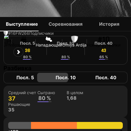
YUTA TOYOKAWA
Выступление
Соревнования
История
#16
FW
266
Подписчики
#10
Посл. 5
Посл. 10
Посл. 40
JPN
Возраст: 31
Нападающий
Omiya Ardija
Номер футболки
36
36
43
80 %
80 %
65 %
Разбивка
Посл. 5
Посл. 10
Посл. 40
Средний счет
Сыграно
В целом
37
80 %
1,68
Решающие
35