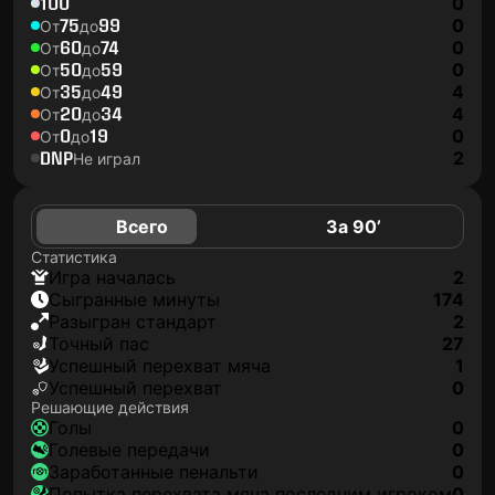
100
0
75
99
0
От
до
60
74
0
От
до
50
59
0
От
до
35
49
4
От
до
20
34
4
От
до
0
19
0
От
до
DNP
2
Не играл
Всего
За 90’
Статистика
игра началась
2
сыгранные минуты
174
разыгран стандарт
2
точный пас
27
успешный перехват мяча
1
успешный перехват
0
Решающие действия
голы
0
голевые передачи
0
заработанные пенальти
0
попытка перехвата мяча последним игроком
0