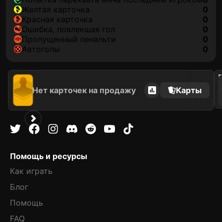
желтая карточка
0
красная карточка
0
ошибка, повлекшая гол
0
пропущенный пенальти
0
автоголы
0
202
Нет карточек на продажу
Карты
Помощь и ресурсы
Как играть
Блог
Помощь
FAQ