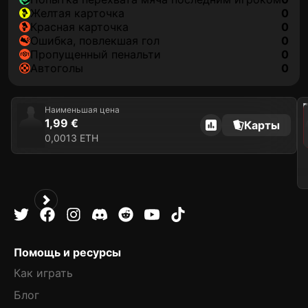
желтая карточка
0
красная карточка
0
ошибка, повлекшая гол
0
пропущенный пенальти
0
автоголы
0
202
Наименьшая цена
1,99 €
Карты
0,0013 ETH
Помощь и ресурсы
Как играть
Блог