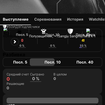
KIM YI-SEOK
Выступление
Соревнования
История
Watchlis
#50
ИД
9
Подписчики
Посл. 5
Посл. 10
Посл. 40
KOR
Возраст: 28
Полузащитник, +1
Sangju Sangmu
Лига K 1
Номе
0
39
41
0 %
0 %
33 %
Разбивка
Посл. 5
Посл. 10
Посл. 40
Средний счет
Сыграно
В целом
0
0 %
0
Решающие
0