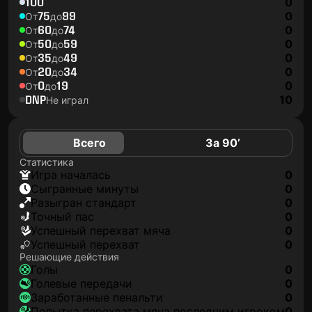
100
0
75
99
0
От
до
60
74
0
От
до
50
59
0
От
до
35
49
0
От
до
20
34
0
От
до
0
19
0
От
до
DNP
10
Не играл
Всего
За 90’
Статистика
игра началась
0
сыгранные минуты
0
разыгран стандарт
0
точный пас
0
успешный перехват мяча
0
успешный перехват
0
Решающие действия
голы
0
голевые передачи
0
заработанные пенальти
0
попытка перехвата мяча последним игроком
0