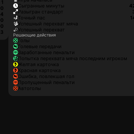
1
сыгранные минуты
4
0
разыгран стандарт
4
точный пас
1
0
успешный перехват мяча
0
успешный перехват
3
Решающие действия
голы
голевые передачи
заработанные пенальти
попытка перехвата мяча последним игроком
желтая карточка
красная карточка
ошибка, повлекшая гол
пропущенный пенальти
автоголы