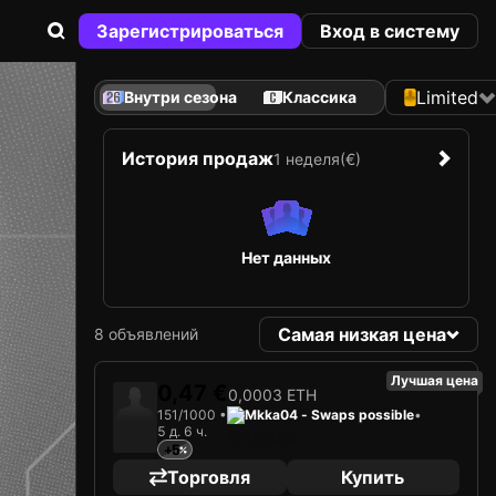
Зарегистрироваться
Вход в систему
Limited
Внутри сезона
Классика
История продаж
1 неделя
(€)
Нет данных
Самая низкая цена
8 объявлений
Лучшая цена
0,47 €
0,0003 ETH
151/1000 •
Mkka04 - Swaps possible
•
5 д. 6 ч.
+5
Торговля
Купить