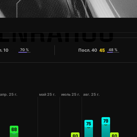
BENRAHOU
. 10
70 %
Посл. 40
48 %
49
45
апр. 25 г.
май 25 г.
июль 25 г.
авг. 25 г.
79
75
68
60
60