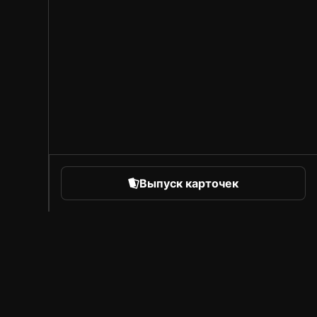
Выпуск карточек
orts
Про Sorare
Вакансии
Программа для авторов