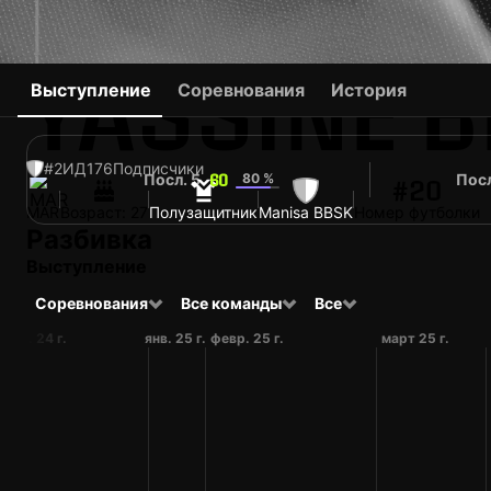
YASSINE 
Выступление
Соревнования
История
#2
ИД
176
Подписчики
Посл. 5
80 %
Посл
60
#20
MAR
Возраст: 27
Полузащитник
Manisa BBSK
Номер футболки
Разбивка
Выступление
Соревнования
Все команды
Все
дек. 24 г.
янв. 25 г.
февр. 25 г.
март 25 г.