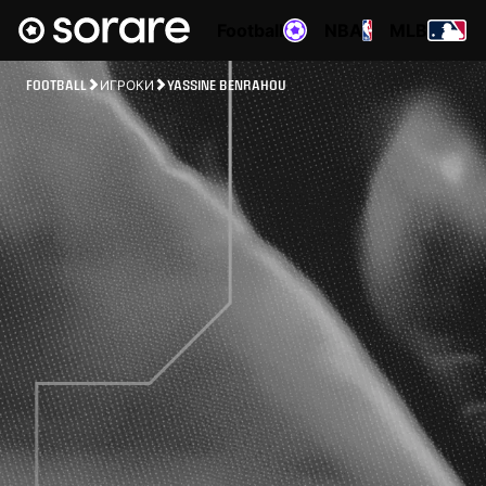
Football
NBA
MLB
FOOTBALL
ИГРОКИ
YASSINE BENRAHOU