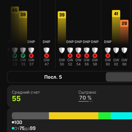
45
41
39
39
28
DNP
DNP
DNP
DNP
DNP
DNP
DNP
DNP
GW
GW
GW
GW
GW
GW
GW
GW
GW
GW
GW
GW
GW
31
33
35
37
47
50
52
54
56
58
60
62
66
Посл. 5
Средний счет
Сыграно
55
70 %
100
75
99
От
до