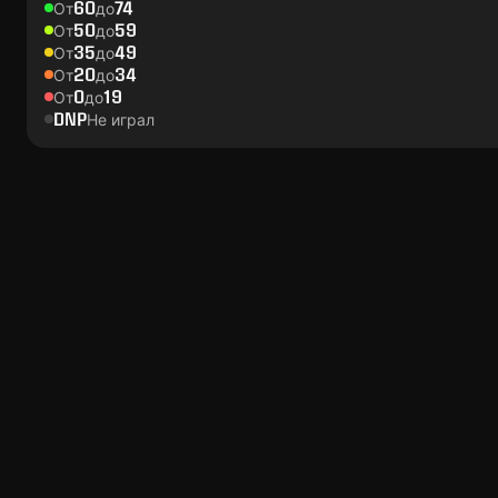
60
74
От
до
50
59
От
до
35
49
От
до
20
34
От
до
0
19
От
до
DNP
Не играл