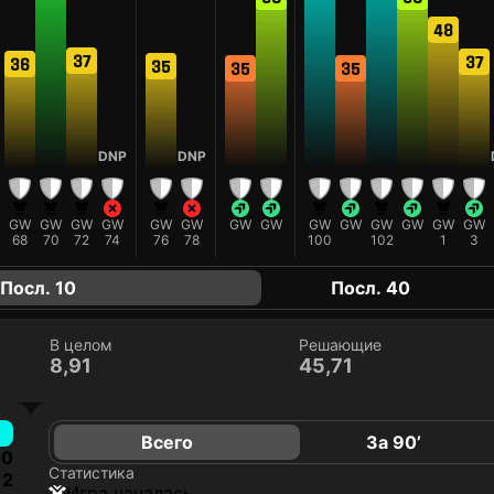
48
37
37
36
35
35
35
DNP
DNP
GW
GW
GW
GW
GW
GW
GW
GW
GW
GW
GW
GW
GW
GW
68
70
72
74
76
78
100
102
1
3
Посл. 10
Посл. 40
В целом
Решающие
8,91
45,71
Всего
За 90’
0
Статистика
2
игра началась