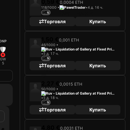
0,59 €
0,0004 ETH
118/1000 •
PawelTrader
•
4 д. 16 ч.
+5
Торговля
Купить
1,50 €
0,001 ETH
DNP
46/1000 •
Ruv - Liquidation of Gallery at Fixed Price
•
5 д. 17 ч.
s
+5
GW
5
Торговля
Купить
2,27 €
0,0015 ETH
50/1000 •
Ruv - Liquidation of Gallery at Fixed Price
•
5 д. 18 ч.
s
+5
Торговля
Купить
4,80 €
0,0031 ETH
6