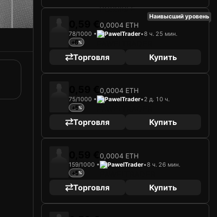
Наивысший уровень
0,59 €
0,0004 ETH
78/1000 •
PawelTrader
•
8 ч. 25 мин.
+6
Торговля
Купить
0,59 €
0,0004 ETH
75/1000 •
PawelTrader
•
2 д. 10 ч.
+5
Торговля
Купить
0,59 €
0,0004 ETH
159/1000 •
PawelTrader
•
8 ч. 26 мин.
+5
Торговля
Купить