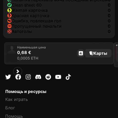
clean sheet 60
0
желтая карточка
0
красная карточка
0
ошибка, повлекшая гол
0
пропущенный пенальти
0
автоголы
0
202
Наименьшая цена
0,68 €
Карты
0,0005 ETH
Помощь и ресурсы
Как играть
Блог
Помощь