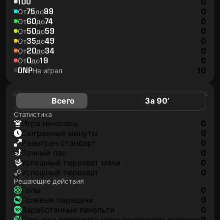
100
0
75
99
0
От
до
60
74
0
От
до
50
59
0
От
до
35
49
0
От
до
20
34
0
От
до
0
19
0
От
до
DNP
10
Не играл
Всего
За 90’
Статистика
игра началась
0
сыгранные минуты
0
разыгран стандарт
0
точный пас
0
успешный перехват мяча
0
успешный перехват
0
Решающие действия
голы
0
голевые передачи
0
заработанные пенальти
0
попытка перехвата мяча последним игроком
0