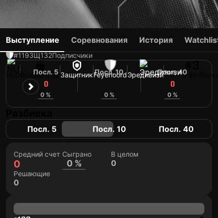
THOMAS BEELEN
Выступление
Соревнования
История
Watchlis
#119
ЗЩ
132
Подписчики
#3
Посл. 5
Посл. 10
Посл. 40
NLD
Возраст: 25
Защитник
Feyenoord
Эредивизи
Номер футболк
0
0
0
0 %
0 %
0 %
Разбивка
Посл. 5
Посл. 10
Посл. 40
Средний счет
Сыграно
В целом
0
0 %
0
Решающие
0