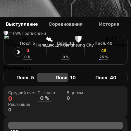
KWON TAE-YOUNG
Выступление
Соревнования
История
#1
FW
0
Подписчики
#27
Посл. 5
Посл. 10
Посл. 40
KOR
Возраст: 24
Нападающий
Gangneung City
Номер футболки
0
42
42
0 %
0 %
25 %
Разбивка
Посл. 5
Посл. 10
Посл. 40
Средний счет
Сыграно
В целом
0
0 %
0
Решающие
0