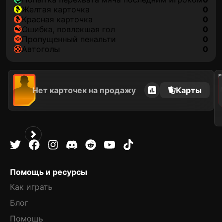
желтая карточка
0
красная карточка
0
ошибка, повлекшая гол
0
пропущенный пенальти
0
автоголы
0
202
Нет карточек на продажу
Карты
Помощь и ресурсы
Как играть
Блог
Помощь