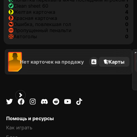
clean sheet 60
0
желтая карточка
4
красная карточка
0
ошибка, повлекшая гол
0
пропущенный пенальти
1
автоголы
0
202
Нет карточек на продажу
Карты
Помощь и ресурсы
Как играть