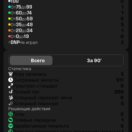
100
0
75
99
1
От
до
60
74
1
От
до
50
59
0
От
до
35
49
5
От
до
20
34
1
От
до
0
19
0
От
до
DNP
2
Не играл
Всего
За 90’
Статистика
игра началась
5
сыгранные минуты
511
разыгран стандарт
0
точный пас
200
успешный перехват мяча
6
успешный перехват
5
Решающие действия
голы
0
голевые передачи
1
заработанные пенальти
0
попытка перехвата мяча последним игроком
1