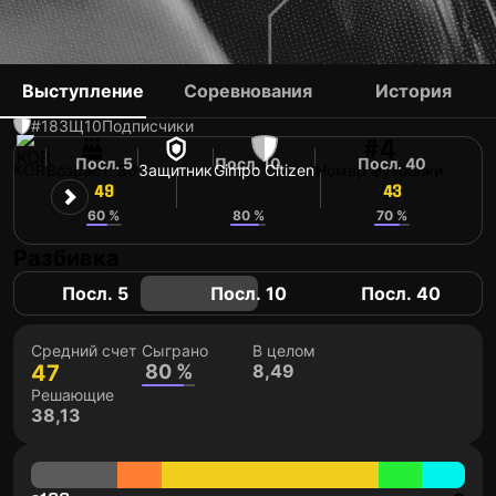
KIM TAE-HAN
Выступление
Соревнования
История
#18
ЗЩ
10
Подписчики
#4
Посл. 5
Посл. 10
Посл. 40
KOR
Возраст: 30
Защитник
Gimpo Citizen
Номер футболки
49
44
43
60 %
80 %
70 %
Разбивка
Посл. 5
Посл. 10
Посл. 40
Средний счет
Сыграно
В целом
47
80 %
8,49
Решающие
38,13