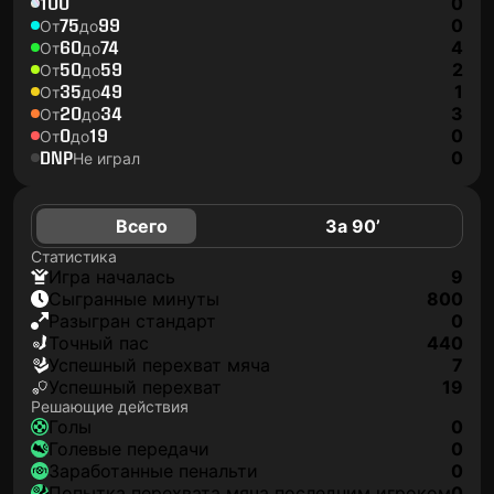
100
0
75
99
0
От
до
60
74
4
От
до
50
59
2
От
до
35
49
1
От
до
20
34
3
От
до
0
19
0
От
до
DNP
0
Не играл
Всего
За 90’
Статистика
игра началась
9
сыгранные минуты
800
разыгран стандарт
0
точный пас
440
успешный перехват мяча
7
успешный перехват
19
Решающие действия
голы
0
голевые передачи
0
заработанные пенальти
0
попытка перехвата мяча последним игроком
0