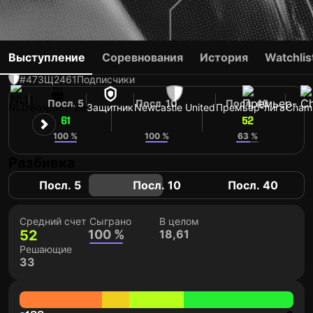
SVEN BOTMAN
Выступление
Соревнования
История
Watchlis
#47
ЗЩ
2461
Подписчики
Посл. 5
Посл. 10
Посл. 40
NLD
Возраст: 26
Защитник
Newcastle United
Премьер-лига
Cham
61
52
52
100 %
100 %
63 %
Разбивка
Посл. 5
Посл. 10
Посл. 40
Средний счет
Сыграно
В целом
52
100 %
18,61
Решающие
33