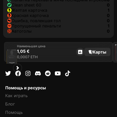
clean sheet 60
0
желтая карточка
1
красная карточка
0
ошибка, повлекшая гол
0
пропущенный пенальти
1
автоголы
0
Наименьшая цена
2021
1,05 €
Карты
2025
Newcastle United FC
0,0007 ETH
Загрузка карты...
SVEN BOTMAN
Защитник
Limited 392/1000
Помощь и ресурсы
Как играть
Блог
Помощь