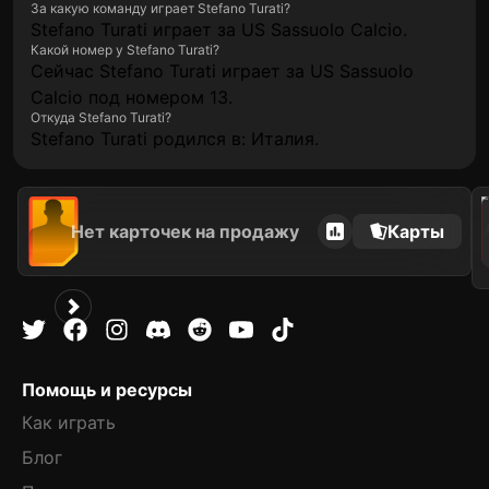
За какую команду играет Stefano Turati?
Stefano Turati играет за US Sassuolo Calcio.
Какой номер у Stefano Turati?
Сейчас Stefano Turati играет за US Sassuolo
Calcio под номером 13.
Откуда Stefano Turati?
Stefano Turati родился в: Италия.
202
Нет карточек на продажу
Карты
Помощь и ресурсы
Как играть
Блог