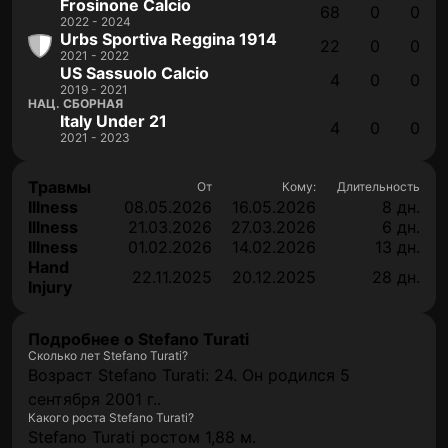
Frosinone Calcio
68
0
0
2022 - 2024
Urbs Sportiva Reggina 1914
22
0
0
2021 - 2022
US Sassuolo Calcio
4
0
0
2019 - 2021
НАЦ. СБОРНАЯ
Italy Under 21
4
0
0
2021 - 2023
Травмы
От
Кому:
Длительность
Illness
08.05.2026
16.05.2026
8 дн.
Illness
21.03.2026
27.03.2026
6 дн.
Illness
01.02.2026
14.02.2026
13 дн.
Hand
22.11.2025
20.12.2025
28 дн.
Injury
Подробнее о Stefano Turati
Сколько лет Stefano Turati?
Возраст Stefano Turati: 24. Он родился 5
сентября 2001 г..
Какого роста Stefano Turati?
Stefano Turati ростом 1,88 м.