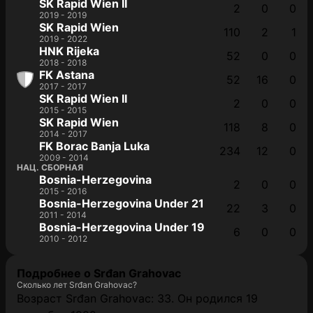
SK Rapid Wien II
2
0
0
2019 - 2019
SK Rapid Wien
110
2
1
2019 - 2022
HNK Rijeka
52
0
0
2018 - 2018
FK Astana
52
16
0
2017 - 2017
SK Rapid Wien II
2
0
0
2015 - 2015
SK Rapid Wien
118
8
0
2014 - 2017
FK Borac Banja Luka
234
12
0
2009 - 2014
НАЦ. СБОРНАЯ
Bosnia-Herzegovina
2
0
0
2015 - 2016
Bosnia-Herzegovina Under 21
22
3
0
2011 - 2014
Bosnia-Herzegovina Under 19
6
0
0
2010 - 2012
Подробнее о Srđan Grahovac
Сколько лет Srđan Grahovac?
Возраст Srđan Grahovac: 33. Он родился 19