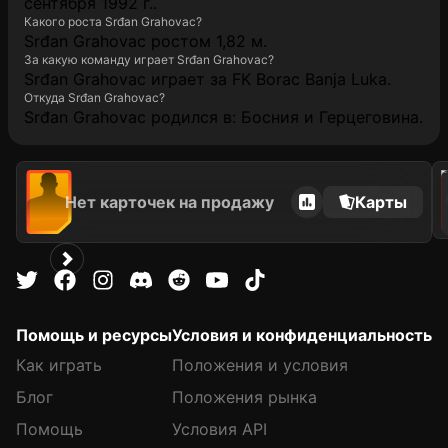
сентября 1992 г..
Какого роста Srđan Grahovac?
Srđan Grahovac ростом 1,82 м.
За какую команду играет Srđan Grahovac?
Srđan Grahovac играет за FK Borac Banja Luka.
Откуда Srđan Grahovac?
Srđan Grahovac родился в: Босния и Герцеговина.
2021
Нет карточек на продажу
Карты
Помощь и ресурсы
Условия и конфиденциальность
Как играть
Положения и условия
Блог
Положения рынка
Помощь
Условия API