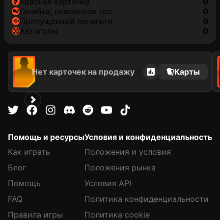
красная карточка
0
ошибка, повлекшая гол
0
пропущенный пенальти
0
автоголы
0
Нет карточек на продажу
Карты
Помощь и ресурсы
Условия и конфиденциальность
Как играть
Положения и условия
Блог
Положения рынка
Помощь
Условия API
FAQ
Политика конфиденциальности
Правила игры
Политика cookie