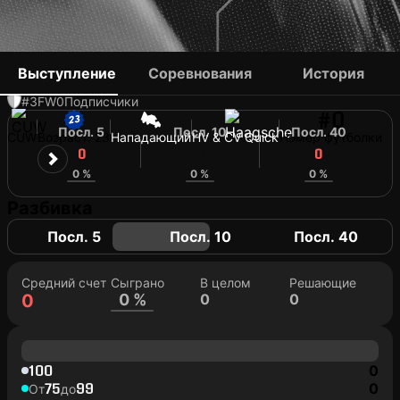
SIDNEY KASTANEER
Выступление
Соревнования
История
#3
FW
0
Подписчики
#0
Посл. 5
Посл. 10
Посл. 40
CUW
Возраст: 23
Нападающий
HV & CV Quick
Номер футболки
0
0
0
0 %
0 %
0 %
Разбивка
Посл. 5
Посл. 10
Посл. 40
Средний счет
Сыграно
В целом
Решающие
0
0 %
0
0
100
0
75
99
0
От
до