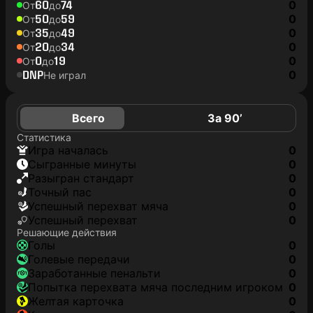
60
74
0
От
до
50
59
0
От
до
35
49
0
От
до
20
34
0
От
до
0
19
0
От
до
DNP
0
Не играл
Всего
За 90’
Статистика
игра началась
0
сыгранные минуты
0
разыгран стандарт
0
точный пас
0
успешный перехват мяча
0
успешный перехват
0
Решающие действия
голы
0
голевые передачи
0
заработанные пенальти
0
попытка перехвата мяча последним игроком
0
желтая карточка
0