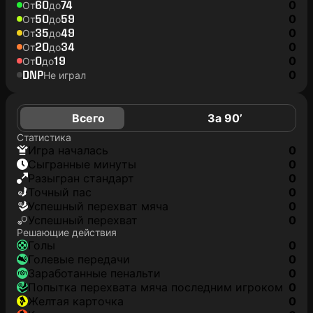
60
74
0
От
до
50
59
0
От
до
35
49
0
От
до
20
34
0
От
до
0
19
0
От
до
DNP
0
Не играл
Всего
За 90’
Статистика
игра началась
0
сыгранные минуты
0
разыгран стандарт
0
точный пас
0
успешный перехват мяча
0
успешный перехват
0
Решающие действия
голы
0
голевые передачи
0
заработанные пенальти
0
попытка перехвата мяча последним игроком
0
желтая карточка
0