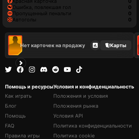
красная карточка
0
ошибка, повлекшая гол
0
пропущенный пенальти
0
автоголы
0
Нет карточек на продажу
Карты
Помощь и ресурсы
Условия и конфиденциальность
Как играть
Положения и условия
Блог
Положения рынка
Помощь
Условия API
FAQ
Политика конфиденциальности
Правила игры
Политика cookie