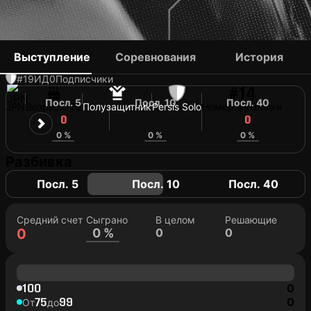
SHO YAMAMOTO
Выступление
Соревнования
История
#19
ИД
0
Подписчики
#14
Посл. 5
Посл. 10
Посл. 40
JPN
Возраст: 29
Полузащитник
Persis Solo
Номер футболки
0
0
0
0 %
0 %
0 %
Разбивка
Посл. 5
Посл. 10
Посл. 40
Средний счет
Сыграно
В целом
Решающие
0
0 %
0
0
100
0
75
99
0
От
до