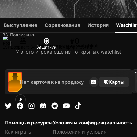
SERGI ROBERTO
Выступление
Соревнования
История
Watchlis
381
Подписчики
#0
Нет открытых watchlist
ESP
Возраст: 34
Защитник
Номер футболки
У этого игрока еще нет открытых watchlist
2021
Нет карточек на продажу
Карты
Помощь и ресурсы
Условия и конфиденциальность
Как играть
Положения и условия