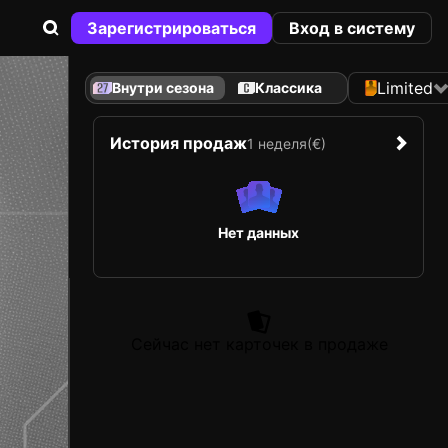
Зарегистрироваться
Вход в систему
Limited
Внутри сезона
Классика
История продаж
1 неделя
(€)
Нет данных
Сейчас нет карточек в продаже