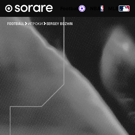
Football
NBA
MLB
FOOTBALL
ИГРОКИ
SERGEY BOZHIN