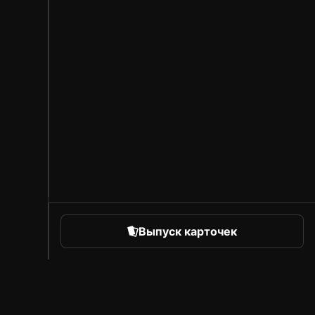
Выпуск карточек
orts
Про Sorare