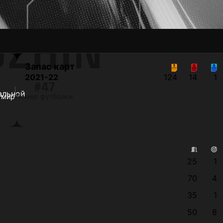
OZHIN
Запас карт
2021-22
124
14
1
#47
 мир
Номер футболки
25
1
70
4
35
1
50
8