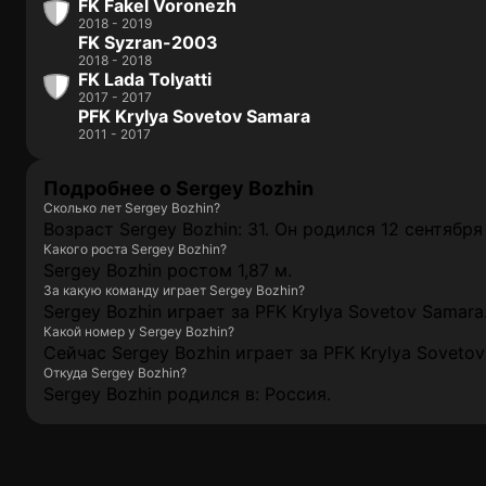
FK Fakel Voronezh
2018 - 2019
FK Syzran-2003
2018 - 2018
FK Lada Tolyatti
2017 - 2017
PFK Krylya Sovetov Samara
2011 - 2017
Подробнее о Sergey Bozhin
Сколько лет Sergey Bozhin?
Возраст Sergey Bozhin: 31. Он родился 12 сентября 
Какого роста Sergey Bozhin?
Sergey Bozhin ростом 1,87 м.
За какую команду играет Sergey Bozhin?
Sergey Bozhin играет за PFK Krylya Sovetov Samara
Какой номер у Sergey Bozhin?
Сейчас Sergey Bozhin играет за PFK Krylya Soveto
Откуда Sergey Bozhin?
Sergey Bozhin родился в: Россия.