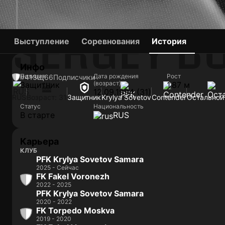
SERGEY B
Выступление
Соревнования
История
Инфо
Позиция
Дата рождения
Рост
#41
ЗЩ
66
Подписчики
(возраст)
Защитник
1,87 м
12.09.1994 (31)
RUS
Возраст: 31
Защитник
Krylya Sovetov
Contender
Остальной
Статус
Национальность
В старте
RUS
Карьера
КЛУБ
PFK Krylya Sovetov Samara
2025 - Сейчас
FK Fakel Voronezh
2022 - 2025
PFK Krylya Sovetov Samara
2020 - 2022
FK Torpedo Moskva
2019 - 2020