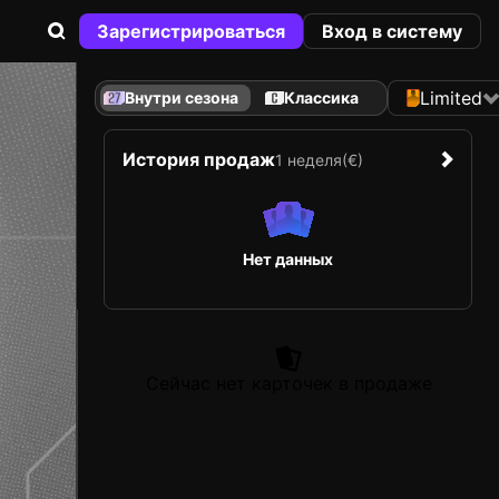
Зарегистрироваться
Вход в систему
Limited
Внутри сезона
Классика
История продаж
1 неделя
(€)
Нет данных
Сейчас нет карточек в продаже