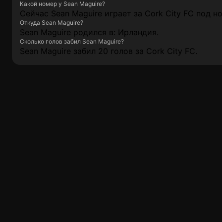
Какой номер у Sean Maguire?
Сейчас Sean Maguire играет за Cork City FC под н
Откуда Sean Maguire?
Sean Maguire родился в: Ирландия.
Сколько голов забил Sean Maguire?
Sean Maguire забил 20 голов за Cork City FC.