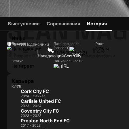
SEAN MAG
Выступление
Соревнования
История
Инфо
Позиция
Дата рождения
Рост
#2
FW
9
Подписчики
(возраст)
Нападающий
1,75 м
#24
01.05.1994 (32)
IRL
Возраст: 32
Нападающий
Cork City
Номер футболки
Статус
Национальность
Не играет
IRL
Карьера
КЛУБ
Cork City FC
2024 - Сейчас
Carlisle United FC
2023 - 2024
Coventry City FC
2023 - 2023
Preston North End FC
2017 - 2023