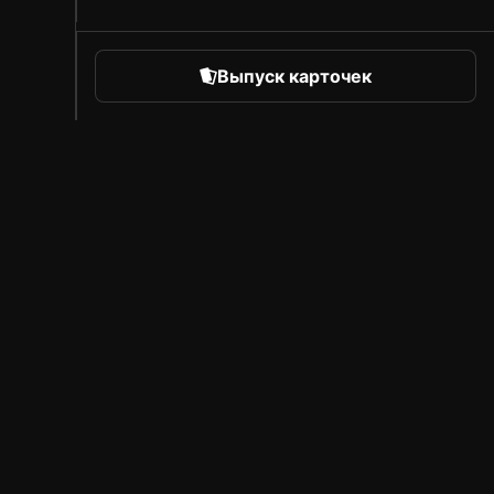
Выпуск карточек
orts
Про Sorare
Вакансии
Программа для авторов
Пригласить друзей
Рынок
Пресса
B
Обзор
ок
Лицензированные партнеры
Правовые положения