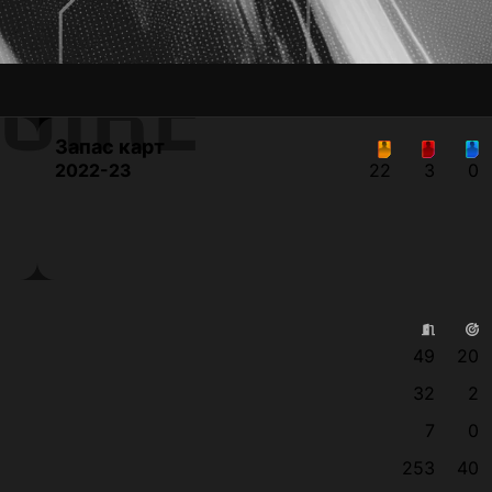
UIRE
Запас карт
2022-23
22
3
0
49
20
32
2
7
0
253
40