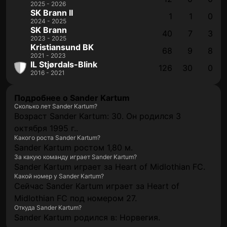
2025 - 2026
SK Brann II
1
1
0
2024 - 2025
SK Brann
40
7
3
2023 - 2025
Kristiansund BK
68
9
8
2021 - 2023
IL Stjørdals-Blink
126
30
0
2016 - 2021
Подробнее о Sander Kartum
Сколько лет Sander Kartum?
Возраст Sander Kartum: 30. Он родился 3
октября 1995 г..
Какого роста Sander Kartum?
Sander Kartum ростом 1,80 м.
За какую команду играет Sander Kartum?
Sander Kartum играет за Heart of Midlothian FC.
Какой номер у Sander Kartum?
Сейчас Sander Kartum играет за Heart of
Midlothian FC под номером 27.
Откуда Sander Kartum?
Sander Kartum родился в: Норвегия.