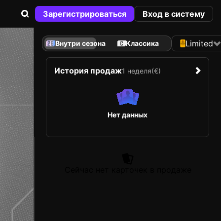
Зарегистрироваться
Вход в систему
Limited
Внутри сезона
Классика
История продаж
1 неделя
(€)
Нет данных
Сейчас нет карточек в продаже