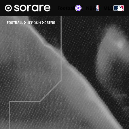
Football
NBA
MLB
FOOTBALL
ИГРОКИ
OBENG