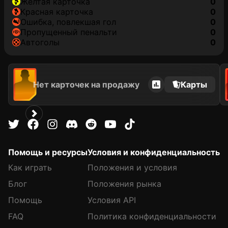
желтая карточка
0
красная карточка
0
ошибка, повлекшая гол
0
пропущенный пенальти
0
автоголы
0
Нет карточек на продажу
Карты
Помощь и ресурсы
Условия и конфиденциальность
Как играть
Положения и условия
Блог
Положения рынка
Помощь
Условия API
FAQ
Политика конфиденциальности