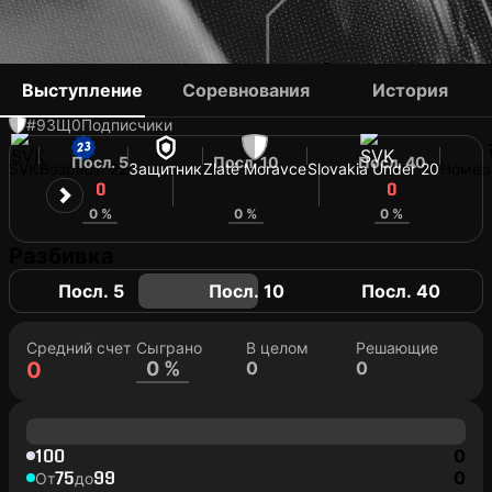
SAMUEL BAGÍN
Выступление
Соревнования
История
#9
ЗЩ
0
Подписчики
Посл. 5
Посл. 10
Посл. 40
SVK
Возраст: 22
Защитник
Zlaté Moravce
Slovakia Under 20
Номер
0
0
0
0 %
0 %
0 %
Разбивка
Посл. 5
Посл. 10
Посл. 40
Средний счет
Сыграно
В целом
Решающие
0
0 %
0
0
100
0
75
99
0
От
до