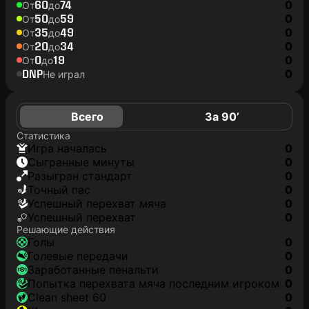
60
74
0
От
до
50
59
0
От
до
35
49
0
От
до
20
34
0
От
до
0
19
0
От
до
DNP
0
Не играл
Всего
За 90’
Статистика
игра началась
0
сыгранные минуты
0
разыгран стандарт
0
точный пас
0
успешный перехват мяча
0
успешный перехват
0
Решающие действия
голы
0
голевые передачи
0
заработанные пенальти
0
попытка перехвата мяча последним игроком
0
clean sheet 60
0