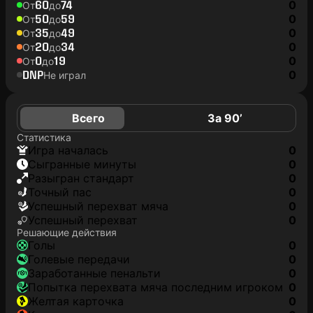
60
74
0
От
до
50
59
0
От
до
35
49
0
От
до
20
34
0
От
до
0
19
0
От
до
DNP
0
Не играл
Всего
За 90’
Статистика
игра началась
0
сыгранные минуты
0
разыгран стандарт
0
точный пас
0
успешный перехват мяча
0
успешный перехват
0
Решающие действия
голы
0
голевые передачи
0
заработанные пенальти
0
попытка перехвата мяча последним игроком
0
желтая карточка
0