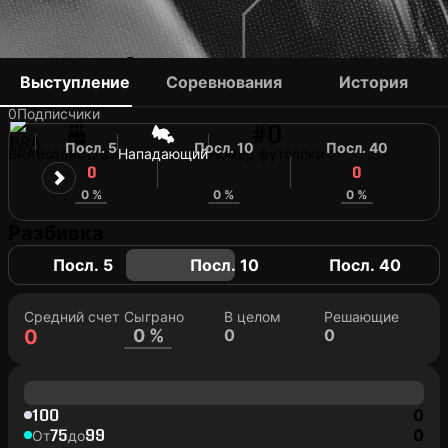
ROMÁRIO
Выступление
Соревнования
История
0
Подписчики
#0
Посл. 5
Посл. 10
Посл. 40
BRA
Возраст: 32
Нападающий
Номер футболки
0
0
0
0 %
0 %
0 %
Разбивка
Посл. 5
Посл. 10
Посл. 40
Средний счет
Сыграно
В целом
Решающие
0
0 %
0
0
100
0
75
99
0
От
до