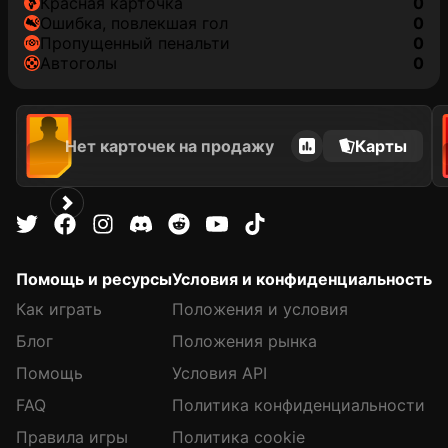
красная карточка
0
ошибка, повлекшая гол
0
пропущенный пенальти
0
автоголы
0
Нет карточек на продажу
Карты
Помощь и ресурсы
Условия и конфиденциальность
Как играть
Положения и условия
Блог
Положения рынка
Помощь
Условия API
FAQ
Политика конфиденциальности
Правила игры
Политика cookie