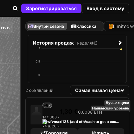
Зарегистрироваться
Вход в систему
Limited
Внутри сезона
Классика
ть в
История продаж
1 неделя
(€)
1
0,5
0
Самая низкая цена
2 объявлений
Лучшая цена
+6
Наивысший уровень
1,30 €
0,0008 ETH
14/1000 •
wfvmaxi123 (add eth/cash to get a coun
•
4 д. 20 ч.
teroffer)
Торговля
Купить