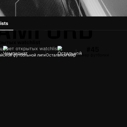
BAMFORD
ists
рытых watchlist
#45
ще нет открытых watchlist
йской футбольной лиги
Остальной мир
Номер футболки