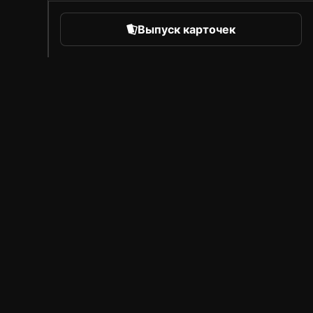
Выпуск карточек
orts
Про Sorare
Вакансии
Программа для авторов
Пригласить друзей
Рынок
Пресса
B
Обзор
ок
Лицензированные партнеры
Правовые положения