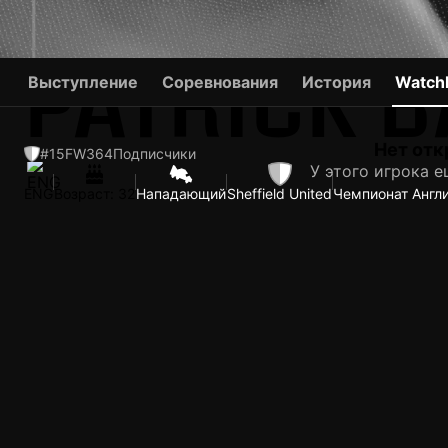
PATRICK 
Выступление
Соревнования
История
Watchl
Нет отк
#15
FW
364
Подписчики
У этого игрока е
ENG
Возраст: 32
Нападающий
Sheffield United
Чемпионат Англи