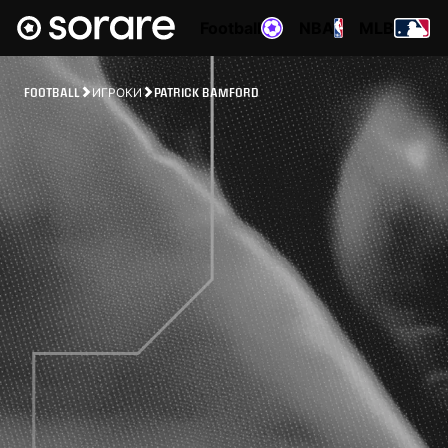
Football
NBA
MLB
FOOTBALL
ИГРОКИ
PATRICK BAMFORD