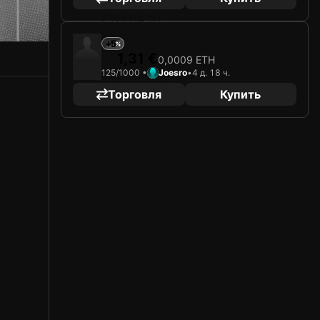
+5
1,31 €
0,0009 ETH
125/1000 •
Joesro
•
4 д. 18 ч.
Торговля
Купить