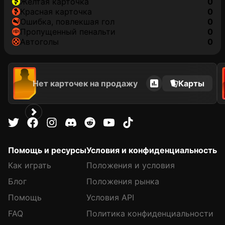
желтая карточка
0
красная карточка
0
ошибка, повлекшая гол
0
пропущенный пенальти
0
автоголы
0
Нет карточек на продажу
Карты
Помощь и ресурсы
Условия и конфиденциальность
Как играть
Положения и условия
Блог
Положения рынка
Помощь
Условия API
FAQ
Политика конфиденциальности