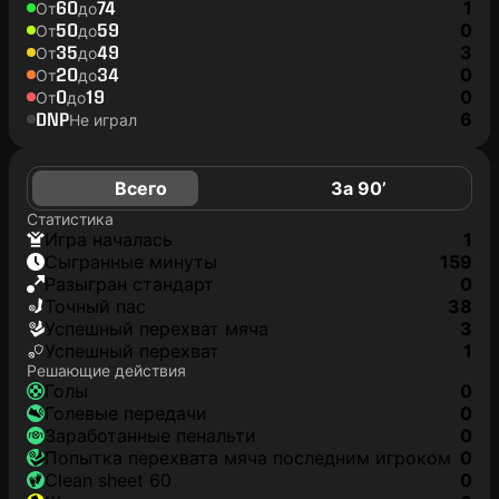
60
74
1
От
до
50
59
0
От
до
35
49
3
От
до
20
34
0
От
до
0
19
0
От
до
DNP
6
Не играл
Всего
За 90’
Статистика
игра началась
1
сыгранные минуты
159
разыгран стандарт
0
точный пас
38
успешный перехват мяча
3
успешный перехват
1
Решающие действия
голы
0
голевые передачи
0
заработанные пенальти
0
попытка перехвата мяча последним игроком
0
clean sheet 60
0