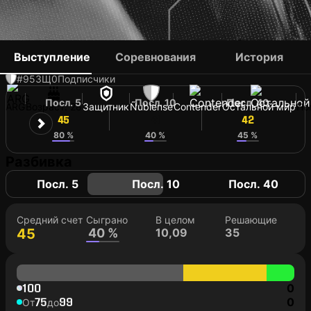
PABLO CALDERÓN
Выступление
Соревнования
История
#95
ЗЩ
0
Подписчики
Посл. 5
Посл. 10
Посл. 40
ARG
Возраст: 28
Защитник
Ñublense
Contender
Остальной мир
Но
45
41
42
80 %
40 %
45 %
Разбивка
Посл. 5
Посл. 10
Посл. 40
Средний счет
Сыграно
В целом
Решающие
45
40 %
10,09
35
100
0
75
99
0
От
до