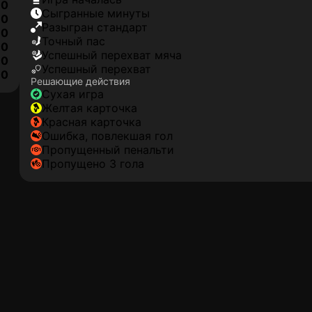
0
сыгранные минуты
0
разыгран стандарт
0
точный пас
0
успешный перехват мяча
0
успешный перехват
0
Решающие действия
сухая игра
желтая карточка
красная карточка
ошибка, повлекшая гол
пропущенный пенальти
Пропущено 3 гола