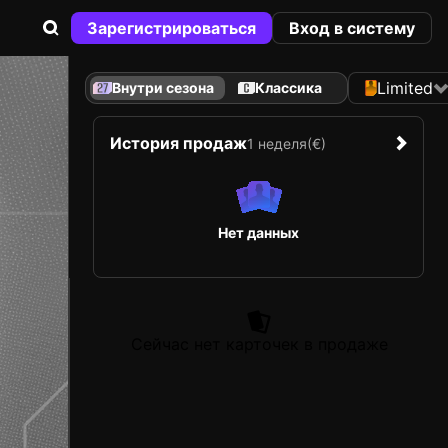
Зарегистрироваться
Вход в систему
Limited
Внутри сезона
Классика
История продаж
1 неделя
(€)
Нет данных
Сейчас нет карточек в продаже