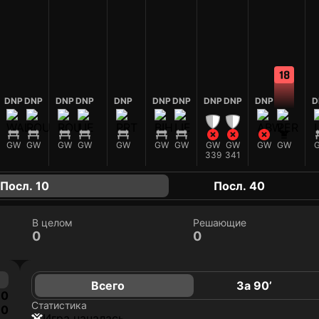
18
DNP
DNP
DNP
DNP
DNP
DNP
DNP
DNP
DNP
DNP
D
GW
GW
GW
GW
GW
GW
GW
GW
GW
GW
GW
339
341
Посл. 10
Посл. 40
В целом
Решающие
0
0
Всего
За 90’
0
Статистика
0
игра началась