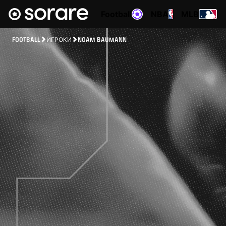
Football
NBA
MLB
FOOTBALL
ИГРОКИ
NOAM BAUMANN