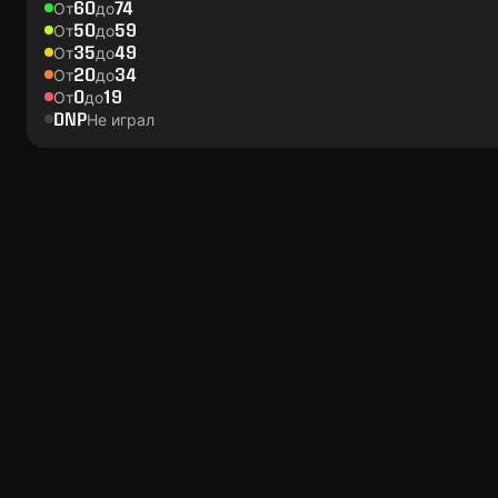
60
74
От
до
50
59
От
до
35
49
От
до
20
34
От
до
0
19
От
до
DNP
Не играл