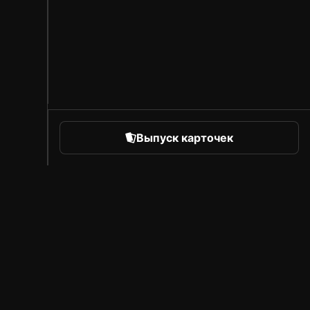
Выпуск карточек
orts
Про Sorare
Вакансии
Программа для авторов
Пригласить друзей
Рынок
Пресса