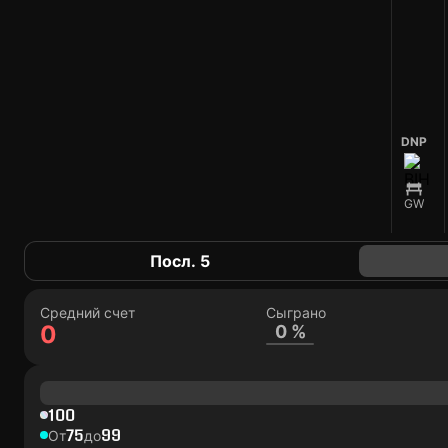
DNP
GW
Посл. 5
Средний счет
Сыграно
0
0 %
100
75
99
От
до