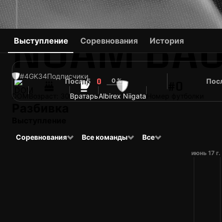
NOAM BA
Выступление
Соревнования
История
#4
GK
34
Подписчики
Посл. 5
0 %
Посл
0
#0
DOM
Возраст: 30
Вратарь
Albirex Niigata
Номер футболки
Разбивка
Выступление
Соревнования
Все команды
Все
июнь 17 г.