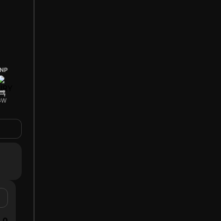
NP
GW
0