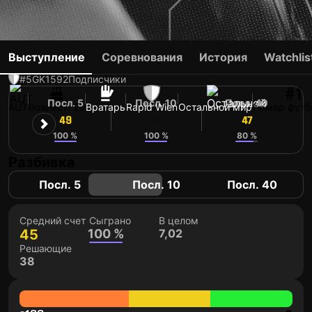
NIKLAS HEDL
Выступление
Соревнования
История
Watchlis
#5
GK
1592
Подписчики
#1
Посл. 5
Посл. 10
Посл. 40
AUT
Возраст: 25
Вратарь
Rapid Wien
Остальной мир
Номер футб
49
45
47
100 %
100 %
80 %
Разбивка
Посл. 5
Посл. 10
Посл. 40
Средний счет
Сыграно
В целом
45
100 %
7,02
Решающие
38