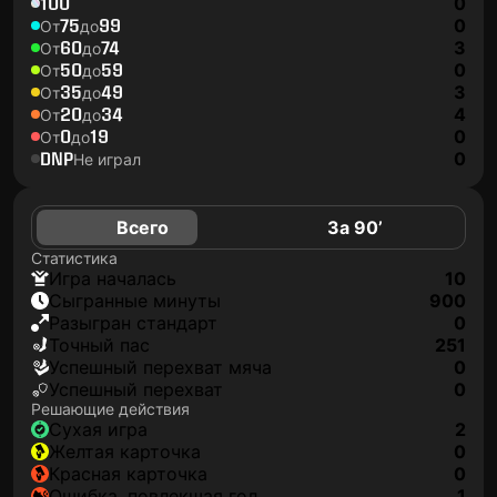
100
0
75
99
0
От
до
60
74
3
От
до
50
59
0
От
до
35
49
3
От
до
20
34
4
От
до
0
19
0
От
до
DNP
0
Не играл
Всего
За 90’
Статистика
игра началась
10
сыгранные минуты
900
разыгран стандарт
0
точный пас
251
успешный перехват мяча
0
успешный перехват
0
Решающие действия
сухая игра
2
желтая карточка
0
красная карточка
0
ошибка, повлекшая гол
1