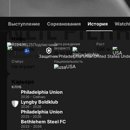
NEIL PIER
Выступление
Соревнования
История
Watchl
Инфо
Позиция
Дата рождения
Рост
#224
ЗЩ
25
Подписчики
(возраст)
Защитник
1,96 м
19.10.2007 (18)
USA
Возраст: 18
Защитник
Philadelphia Union
United States Und
Статус
Национальность
Не играет
USA
Карьера
КЛУБ
Philadelphia Union
2026 - Сейчас
Lyngby Boldklub
2026 - 2026
Philadelphia Union
2025 - 2026
Bethlehem Steel FC
2023 - 2026