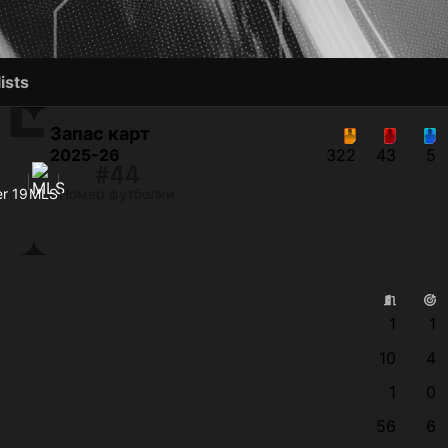
RE
ists
Запас карт
2025-26
322
43
5
#44
er 19
MLS
Номер футболки
1
1
10
4
1
0
56
6