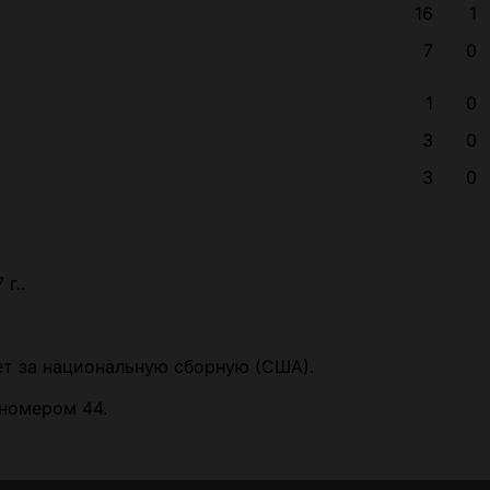
16
1
7
0
1
0
3
0
3
0
г..
грает за национальную сборную (США).
д номером 44.