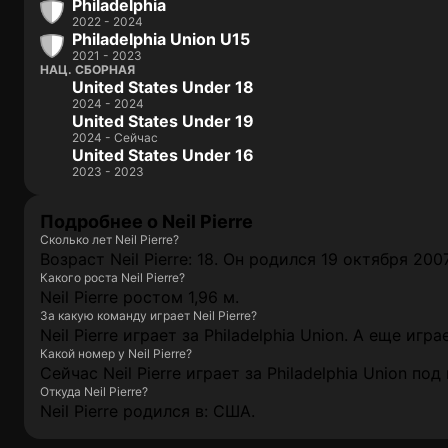
Philadelphia
2022 - 2024
Philadelphia Union U15
2021 - 2023
НАЦ. СБОРНАЯ
United States Under 18
2024 - 2024
United States Under 19
2024 - Сейчас
United States Under 16
2023 - 2023
Подробнее о Neil Pierre
Сколько лет Neil Pierre?
Возраст Neil Pierre: 18. Он родился 19 октября 2007 
Какого роста Neil Pierre?
Neil Pierre ростом 1,96 м.
За какую команду играет Neil Pierre?
Neil Pierre играет за Philadelphia Union. А еще и
Какой номер у Neil Pierre?
Сейчас Neil Pierre играет за Philadelphia Union по
Откуда Neil Pierre?
Neil Pierre родился в: США.