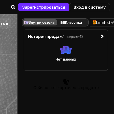
Зарегистрироваться
Вход в систему
Limited
Внутри сезона
Классика
ть в
История продаж
1 неделя
(€)
Нет данных
Сейчас нет карточек в продаже