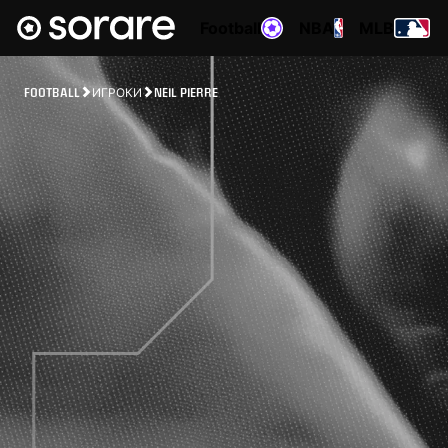
Football
NBA
MLB
FOOTBALL
ИГРОКИ
NEIL PIERRE