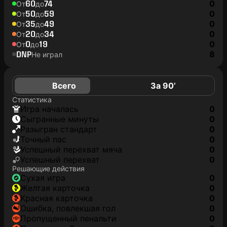
60
74
0
От
до
50
59
0
От
до
35
49
0
От
до
20
34
0
От
до
0
19
0
От
до
DNP
8
Не играл
Всего
За 90’
Статистика
игра началась
0
сыгранные минуты
0
разыгран стандарт
0
точный пас
0
успешный перехват мяча
0
успешный перехват
0
Решающие действия
сухая игра
0
желтая карточка
0
красная карточка
0
ошибка, повлекшая гол
0
пропущенный пенальти
0