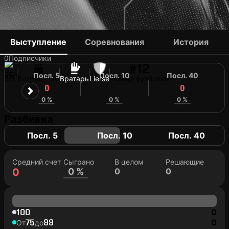
NATHAN GORIS
Выступление
Соревнования
История
0
Подписчики
#12
Посл. 5
Посл. 10
Посл. 40
BEL
Возраст: 36
Вратарь
Lierse
Номер футболки
0
0
0
0 %
0 %
0 %
Разбивка
Посл. 5
Посл. 10
Посл. 40
Средний счет
Сыграно
В целом
Решающие
0
0 %
0
0
100
0
75
99
0
От
до