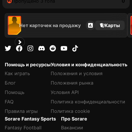
Пропущено 3 гола
0
Нет карточек на продажу
Карты
Помощь и ресурсы
Условия и конфиденциальность
Как играть
Положения и условия
Блог
Положения рынка
Помощь
Условия API
FAQ
Политика конфиденциальности
Правила игры
Политика cookie
Sorare Fantasy Sports
Про Sorare
Fantasy Football
Вакансии