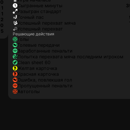
0
сыгранные минуты
3
1
разыгран стандарт
1
точный пас
2
успешный перехват мяча
0
успешный перехват
5
Решающие действия
голы
голевые передачи
заработанные пенальти
попытка перехвата мяча последним игроком
clean sheet 60
желтая карточка
красная карточка
ошибка, повлекшая гол
пропущенный пенальти
автоголы