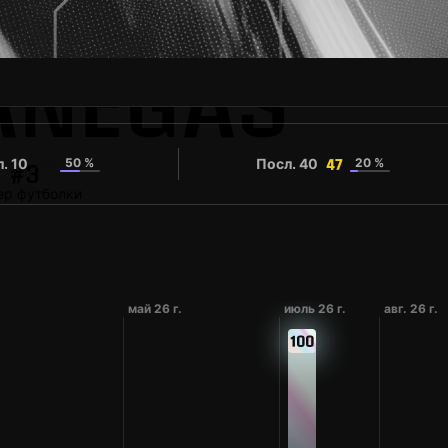
ANEGAS
. 10
50 %
Посл. 40
20 %
47
47
#3
р футболки
.
май 26 г.
июль 26 г.
авг. 26 г.
100