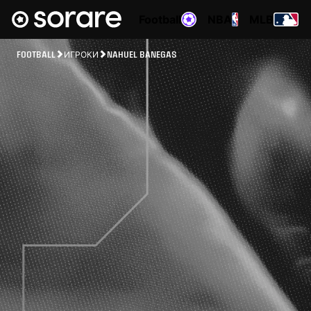
Football
NBA
MLB
FOOTBALL
ИГРОКИ
NAHUEL BANEGAS