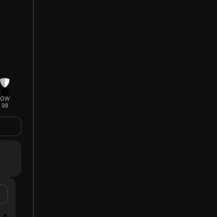
GW
98
4