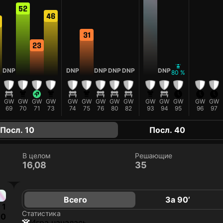
52
46
31
23
D
DNP
DNP
DNP
DNP
DNP
DNP
80 %
GW
GW
GW
GW
GW
GW
GW
GW
GW
GW
GW
GW
GW
GW
69
70
71
73
74
75
76
80
82
93
94
95
96
97
Посл. 10
Посл. 40
В целом
Решающие
16,08
35
Всего
За 90’
1
Статистика
0
игра началась