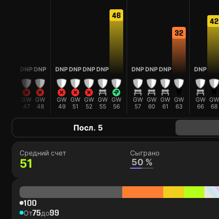
46
42
32
NP
DNP
DNP
DNP
DNP
DNP
DNP
DNP
DNP
DNP
DNP
GW
GW
GW
GW
GW
GW
GW
GW
GW
GW
GW
GW
GW
GW
31
47
48
49
51
52
55
56
57
60
61
63
66
68
Посл. 5
Средний счет
Сыграно
51
50 %
100
75
99
От
до