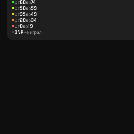
60
74
От
до
50
59
От
до
35
49
От
до
20
34
От
до
0
19
От
до
DNP
Не играл