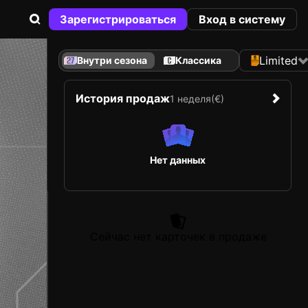
Зарегистрироваться
Вход в систему
Limited
Внутри сезона
Классика
История продаж
1 неделя
(€)
Нет данных
Сейчас нет карточек в продаже