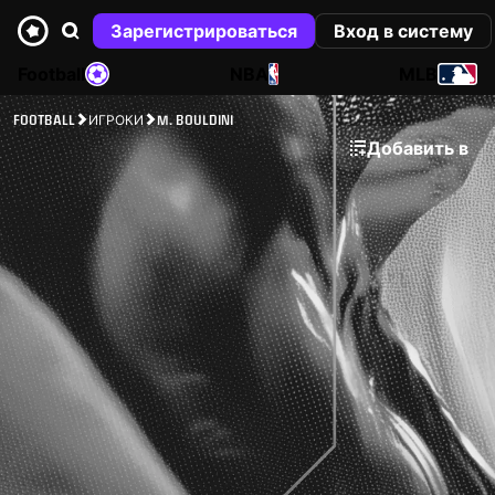
Зарегистрироваться
Вход в систему
Football
NBA
MLB
FOOTBALL
ИГРОКИ
M. BOULDINI
Добавить в