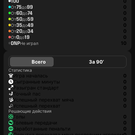
100
0
75
99
0
От
до
60
74
0
От
до
50
59
0
От
до
35
49
0
От
до
20
34
0
От
до
0
19
0
От
до
DNP
10
Не играл
Всего
За 90’
Статистика
игра началась
0
сыгранные минуты
0
разыгран стандарт
0
точный пас
0
успешный перехват мяча
0
успешный перехват
0
Решающие действия
голы
0
голевые передачи
0
заработанные пенальти
0
попытка перехвата мяча последним игроком
0