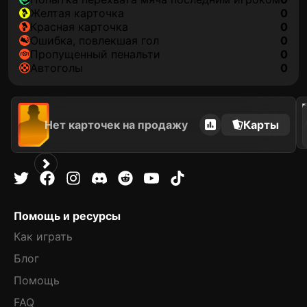
желтая карточка
0
красная карточка
0
ошибка, повлекшая гол
0
пропущенный пенальти
0
автоголы
0
202
Нет карточек на продажу
Карты
Помощь и ресурсы
Как играть
Блог
Помощь
FAQ