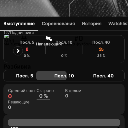
M. BOULDINI
Выступление
Соревнования
История
Watchlis
127
Подписчики
#0
Посл. 5
Посл. 10
Посл. 40
MAR
Возраст: 30
Нападающий
Номер футболки
0
33
35
0 %
0 %
35 %
Разбивка
Посл. 5
Посл. 10
Посл. 40
Средний счет
Сыграно
В целом
0
0 %
0
Решающие
0