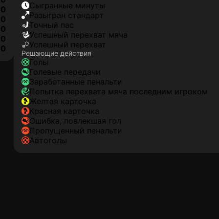
сыгранные минуты
0
разыгран стандарт
0
точный пас
0
успешный перехват мяча
0
успешный перехват
0
Решающие действия
голы
голевые передачи
заработанные пенальти
попытка перехвата мяча последним игроком
желтая карточка
красная карточка
ошибка, повлекшая гол
пропущенный пенальти
автоголы