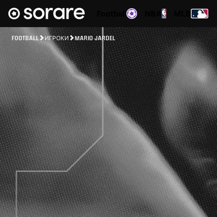
Football
NBA
MLB
FOOTBALL
ИГРОКИ
MARIO JARDEL