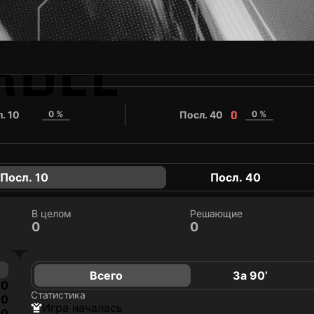
RDEL
. 10
0 %
Посл. 40
0 %
0
0
Посл. 10
Посл. 40
В целом
Решающие
0
0
Всего
За 90’
0
Статистика
0
игра началась
0