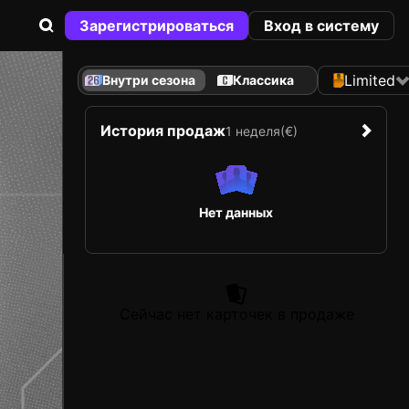
Зарегистрироваться
Вход в систему
Limited
Внутри сезона
Классика
История продаж
1 неделя
(€)
Нет данных
Сейчас нет карточек в продаже