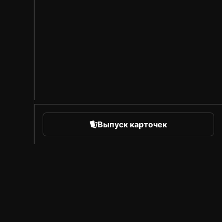
Выпуск карточек
orts
Про Sorare
Вакансии
Программа для авторов