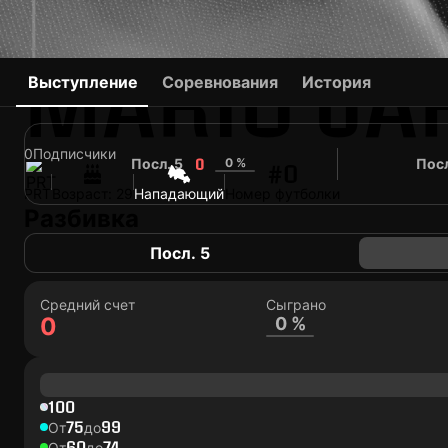
MARIO JA
Выступление
Соревнования
История
0
Подписчики
Посл. 5
0 %
Посл
0
#0
PRT
Возраст: 29
Нападающий
Номер футболки
Разбивка
Посл. 5
Средний счет
Сыграно
0
0 %
100
75
99
От
до
60
74
От
до