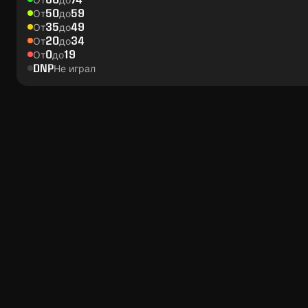
50
59
От
до
35
49
От
до
20
34
От
до
0
19
От
до
DNP
Не играл