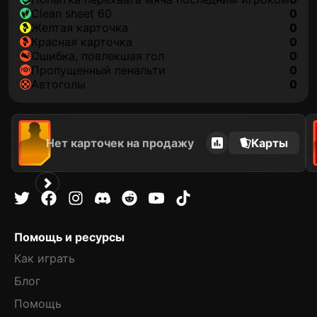
clean sheet 60
0
желтая карточка
0
красная карточка
0
ошибка, повлекшая гол
0
пропущенный пенальти
0
автоголы
0
Нет карточек на продажу
Карты
Помощь и ресурсы
Как играть
Блог
Помощь