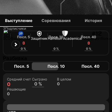
LUKE RATHIE
Выступление
Соревнования
История
3
Подписчики
#12
Посл. 5
Посл. 10
Посл. 40
SCO
Возраст: 21
Защитник
Hamilton Academical
Номер футболки
0
0
0
0 %
0 %
0 %
Разбивка
Посл. 5
Посл. 10
Посл. 40
Средний счет
Сыграно
В целом
0
0 %
0
Решающие
0